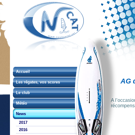
Accueil
AG 
Les régates, vos scores
Le club
A l’occasio
Météo
récompensé
News
2017
2016