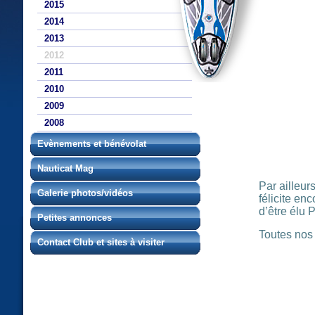
2015
2014
2013
2012
2011
2010
2009
2008
Evènements et bénévolat
Nauticat Mag
Par ailleur
Galerie photos/vidéos
félicite en
d’être élu 
Petites annonces
Toutes nos f
Contact Club et sites à visiter