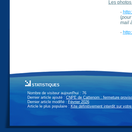
Les photos 
-
http
(
pour 
mail 
-
http
statistiques
Nombre de visiteur aujourd'hui : 76
Dernier article ajouté :
CNPE de Cattenom : fermeture provisoi
Dernier article modifié :
Février 2026
Article le plus populaire :
Kite définitivement interdit sur votre