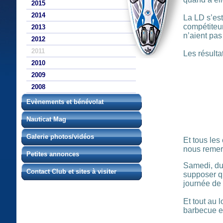
2015
2014
La LD s’est
compétiteu
2013
n’aient pas 
2012
2011
Les résulta
2010
2009
2008
Evènements et bénévolat
Nauticat Mag
Galerie photos/vidéos
Et tous les
nous remer
Petites annonces
Samedi, du
Contact Club et sites à visiter
supposer q
journée de 
Et tout au 
barbecue et