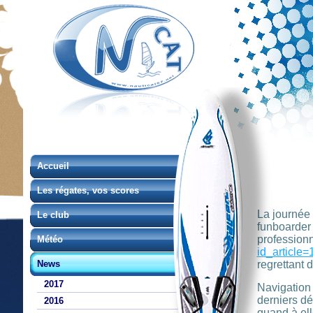
Accueil
Les régates, vos scores
La journée
Le club
funboarder 
professionn
Météo
id_article
News
regrettant 
2017
Navigation
derniers d
2016
quand à ell