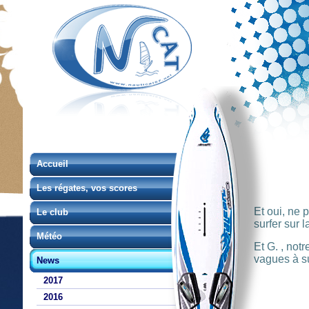
Accueil
Les régates, vos scores
Et oui, ne 
Le club
surfer sur l
Météo
Et G. , notr
vagues à su
News
2017
2016