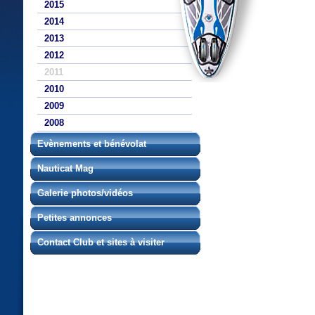
2015
2014
2013
2012
2011
2010
2009
2008
Evènements et bénévolat
Nauticat Mag
Galerie photos/vidéos
Petites annonces
Contact Club et sites à visiter