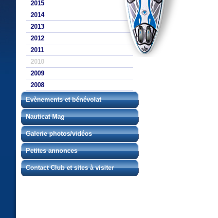
2015
2014
2013
2012
2011
2010
2009
2008
Evènements et bénévolat
Nauticat Mag
Galerie photos/vidéos
Petites annonces
Contact Club et sites à visiter