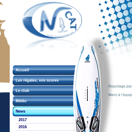
Accueil
Les régates, vos scores
Reportage par
Le club
Merci à l’équi
Météo
News
2017
2016