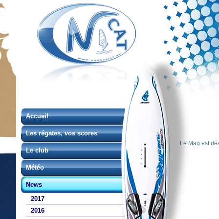
Accueil
Les régates, vos scores
Le Mag est dés
Le club
Météo
News
2017
2016