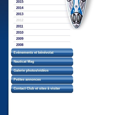
2015
2014
2013
2012
2011
2010
2009
2008
Evènements et bénévolat
Nauticat Mag
Galerie photos/vidéos
Petites annonces
Contact Club et sites à visiter