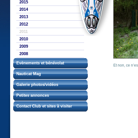
2015
2014
2013
2012
2011
2010
2009
2008
Evènements et bénévolat
Et non, ce n’es
Nauticat Mag
Galerie photos/vidéos
Petites annonces
Contact Club et sites à visiter