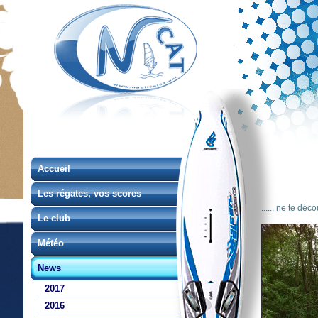
Accueil
Les régates, vos scores
...... ne te déco
Le club
Météo
News
2017
2016