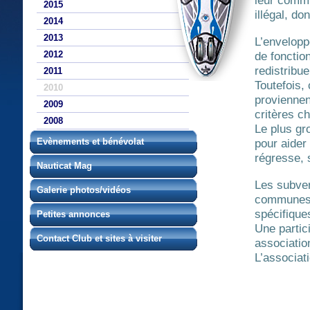
leur commu
2015
illégal, do
2014
2013
L’envelopp
2012
de fonctio
redistribu
2011
Toutefois,
2010
proviennen
2009
critères c
2008
Le plus gr
Evènements et bénévolat
pour aider 
régresse, s
Nauticat Mag
Les subven
Galerie photos/vidéos
communes, 
spécifiques
Petites annonces
Une partic
Contact Club et sites à visiter
associatio
L’associati