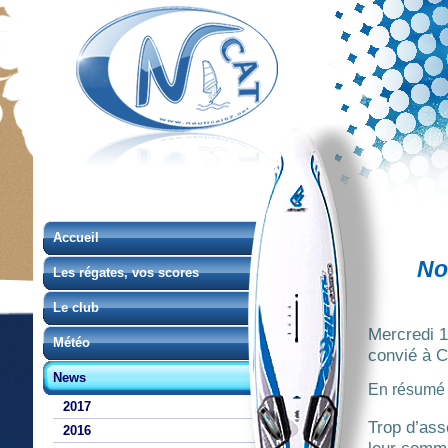
Accueil
No
Les régates, vos scores
Le club
Mercredi 1
Météo
convié à C
News
En résumé (
2017
Trop d’ass
2016