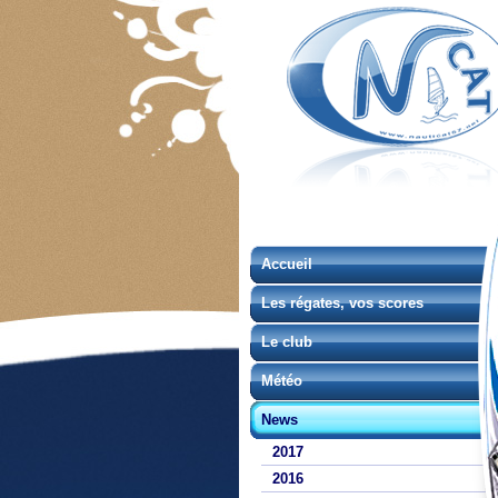
Accueil
Les régates, vos scores
Le club
Météo
News
2017
2016