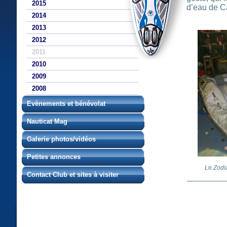
2015
d’eau de C
2014
2013
2012
2011
2010
2009
2008
Evènements et bénévolat
Nauticat Mag
Galerie photos/vidéos
Petites annonces
Le Zodi
Contact Club et sites à visiter