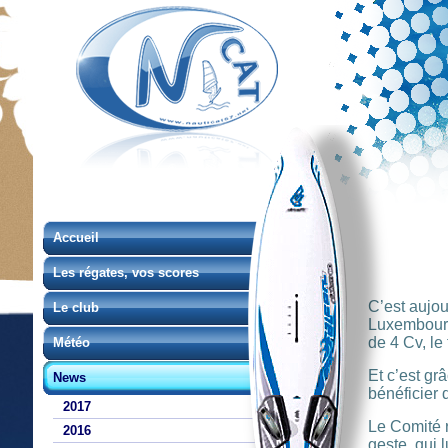
Accueil
Les régates, vos scores
C’est aujou
Le club
Luxembourg
de 4 Cv, le 
Météo
Et c’est gr
News
bénéficier 
2017
Le Comité r
2016
geste, qui 