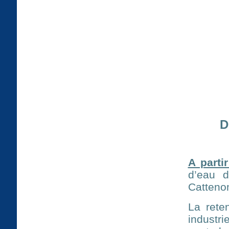
D
A parti
d’eau 
Cattenom
La rete
industr