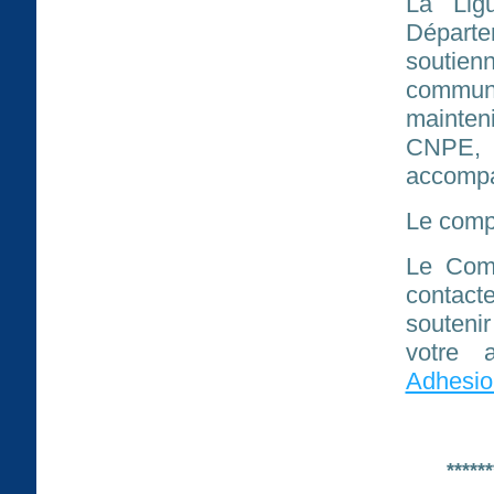
La Lig
Départe
soutien
communi
mainteni
CNPE,
accomp
Le comp
Le Comi
contact
souteni
votre 
Adhesio
******