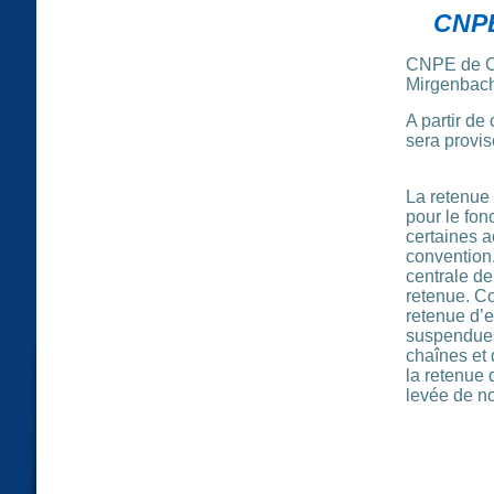
CNPE
CNPE de Cat
Mirgenbac
A partir de
sera provis
La retenue 
pour le fon
certaines a
convention.
centrale de
retenue. Co
retenue d’e
suspendues 
chaînes et 
la retenue 
levée de no