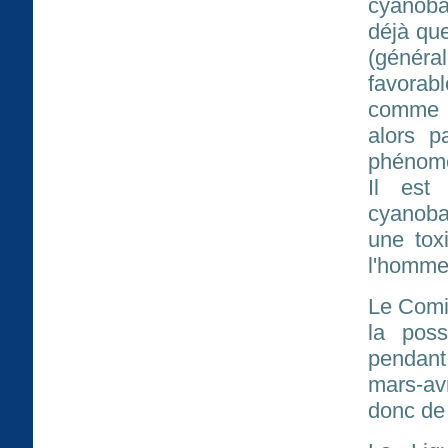
cyanoba
déjà qu
(généra
favorab
comme t
alors p
phénomèn
Il est
cyanobac
une tox
l'homme
Le Comi
la poss
pendant 
mars-av
donc de l