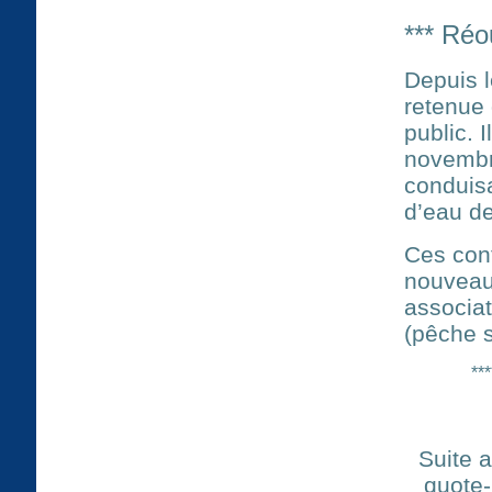
*** Réo
Depuis l
retenue
public. 
novembre
conduisa
d’eau de
Ces cont
nouveau
associat
(pêche s
***
Suite 
quote-