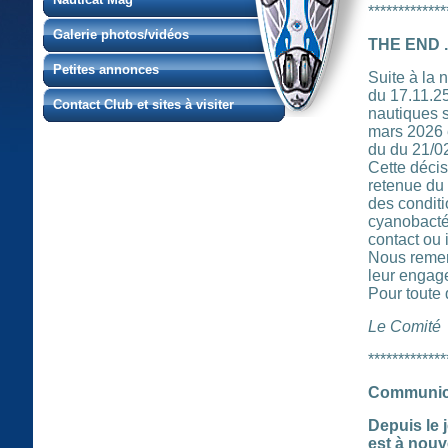
*************
Galerie photos/vidéos
THE END ...
Petites annonces
Suite à la 
du 17.11.25
Contact Club et sites à visiter
nautiques s
mars 2026 e
du du 21/0
Cette décis
retenue du 
des conditi
cyanobactér
contact ou 
Nous remer
leur engag
Pour toute 
Le Comité
*************
Communic
Depuis le 
est à nouv