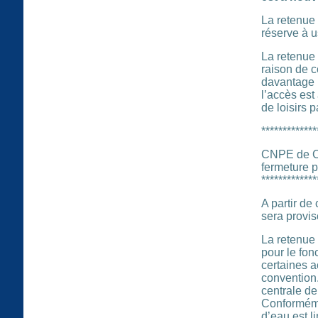
La retenue
réserve à u
La retenue 
raison de c
davantage l
l’accès est
de loisirs 
*************
CNPE de C
fermeture p
*************
A partir de
sera provis
La retenue 
pour le fon
certaines a
convention.
centrale de
Conformémen
d’eau est l