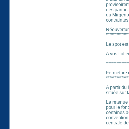
provisoirem
des panneau
du Mirgenba
contraintes
Réouvertur
*************
Le spot est
A vos flotteu
========
Fermeture
*************
A partir du
située sur 
La retenue 
pour le fon
certaines a
convention.
centrale de