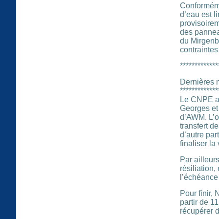
Conforméme
d’eau est l
provisoirem
des panneau
du Mirgenba
contraintes
*************
Dernières 
*************
Le CNPE aya
Georges et 
d’AWM. L’ob
transfert d
d’autre par
finaliser l
Par ailleur
résiliation
l’échéance 
Pour finir,
partir de 1
récupérer d