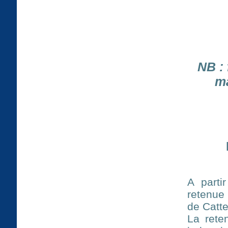
NB :
ma
A parti
retenue
de Catte
La rete