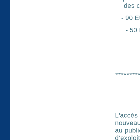
des c
- 90 
- 50
********
L'accè
nouveau 
au publi
d’exploi