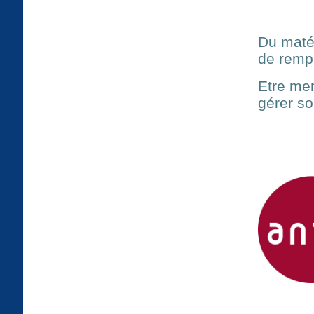
Du matér
de rempl
Etre me
gérer so