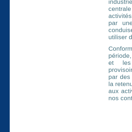
industr
central
activité
par une
conduis
utiliser
Confor
période,
et les
proviso
par des
la reten
aux acti
nos cont