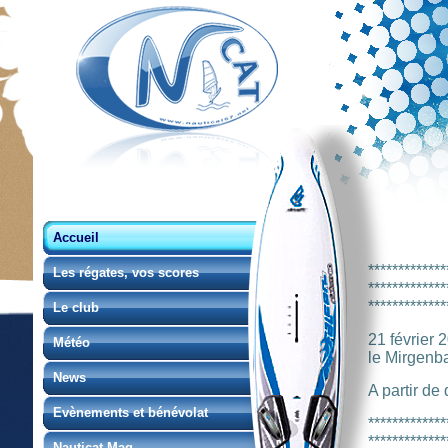
Accueil
*************
Les régates, vos scores
*************
*************
Le club
21 février 2
Météo
le Mirgenb
News
A partir de
Evènements et bénévolat
*************
*************
Nauticat Mag