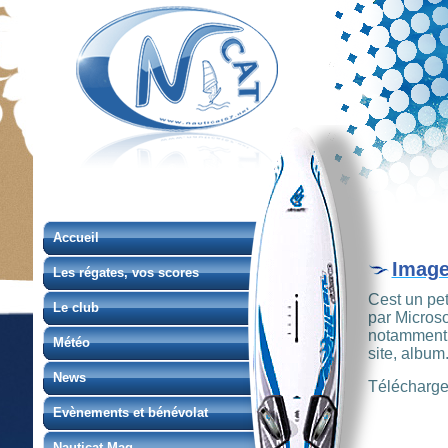
Accueil
Image
Les régates, vos scores
Cest un peti
Le club
par Microso
notamment, 
Météo
site, album..
News
Télécharg
Evènements et bénévolat
Nauticat Mag