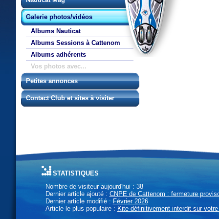
Galerie photos/vidéos
Albums Nauticat
Albums Sessions à Cattenom
Albums adhérents
Vos photos avec...
Petites annonces
Contact Club et sites à visiter
statistiques
Nombre de visiteur aujourd'hui : 38
Dernier article ajouté :
CNPE de Cattenom : fermeture provisoi
Dernier article modifié :
Février 2026
Article le plus populaire :
Kite définitivement interdit sur votre