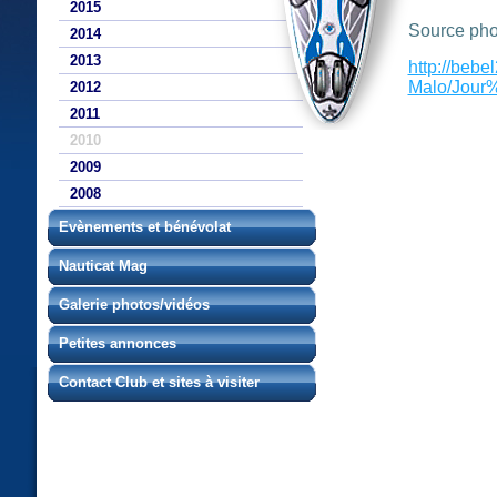
2015
Source pho
2014
2013
http://beb
Malo/Jour%
2012
2011
2010
2009
2008
Evènements et bénévolat
Nauticat Mag
Galerie photos/vidéos
Petites annonces
Contact Club et sites à visiter