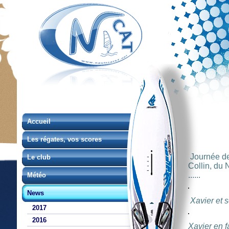
Accueil
Les régates, vos scores
Journée de 
Le club
Collin, du 
......
Météo
News
Xavier et 
2017
2016
Xavier en f