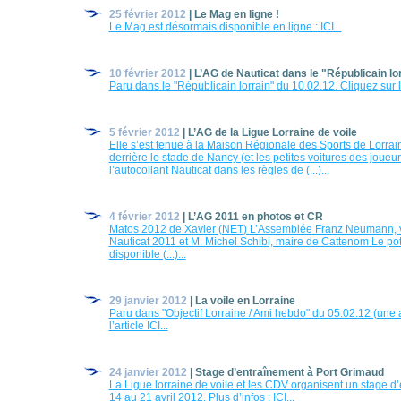
25 février 2012
| Le Mag en ligne !
Le Mag est désormais disponible en ligne : ICI...
10 février 2012
| L’AG de Nauticat dans le "Républicain lo
Paru dans le "Républicain lorrain" du 10.02.12. Cliquez sur l’
5 février 2012
| L’AG de la Ligue Lorraine de voile
Elle s’est tenue à la Maison Régionale des Sports de Lorrai
derrière le stade de Nancy (et les petites voitures des joueur
l’autocollant Nauticat dans les règles de (...)...
4 février 2012
| L’AG 2011 en photos et CR
Matos 2012 de Xavier (NET) L’Assemblée Franz Neumann,
Nauticat 2011 et M. Michel Schibi, maire de Cattenom Le pot
disponible (...)...
29 janvier 2012
| La voile en Lorraine
Paru dans "Objectif Lorraine / Ami hebdo" du 05.02.12 (une 
l’article ICI...
24 janvier 2012
| Stage d’entraînement à Port Grimaud
La Ligue lorraine de voile et les CDV organisent un stage d
14 au 21 avril 2012. Plus d’infos : ICI...