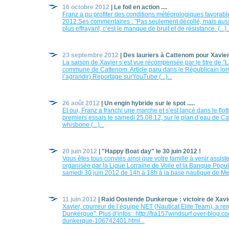
16 octobre 2012
| Le foil en action ....
Franz a pu profiter des conditions météorologiques favorab
2012.Ses commentaires : "Pas seulement décollé, mais auss
plus effrayant, c’est le manque de bruit et de résistance. (...)..
23 septembre 2012
| Des lauriers à Cattenom pour Xavie
La saison de Xavier s’est vue récompensée par le titre de "L
commune de Cattenom. Article paru dans le Républicain lorra
l’agrandir) Reportage surYouTube (...)...
26 août 2012
| Un engin hybride sur le spot .....
Et oui, Franz a franchi une marche et s’est lancé dans le flott
premiers essais le samedi 25.08.12, sur le plan d’eau de C
whisbone (...)...
20 juin 2012
| "Happy Boat day" le 30 juin 2012 !
Vous êtes tous conviés ainsi que votre famille à venir assist
organisée par la Ligue Lorraine de Voile et la Banque Pop
samedi 30 juin 2012 de 14h à 18h à la base nautique de Metz-
11 juin 2012
| Raid Oostende Dunkerque : victoire de Xavie
Xavier, courreur de l’équipe NET (Nauticat Elite Team), a re
Dunkerque". Plus d’infos : http://fra157windsurf.over-blog.co
dunkerque-106742401.html...