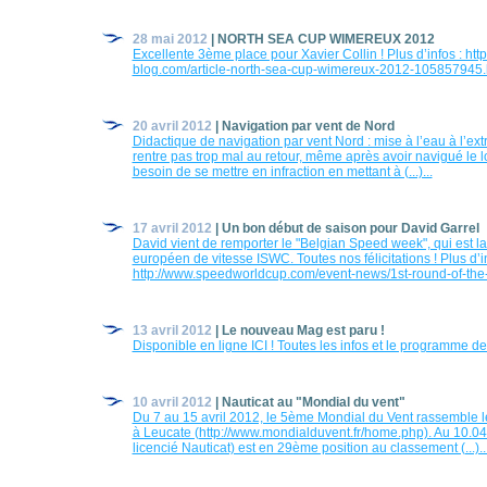
28 mai 2012
| NORTH SEA CUP WIMEREUX 2012
Excellente 3ème place pour Xavier Collin ! Plus d’infos : http
blog.com/article-north-sea-cup-wimereux-2012-105857945.h
20 avril 2012
| Navigation par vent de Nord
Didactique de navigation par vent Nord : mise à l’eau à l’ext
rentre pas trop mal au retour, même après avoir navigué le l
besoin de se mettre en infraction en mettant à (...)...
17 avril 2012
| Un bon début de saison pour David Garrel
David vient de remporter le "Belgian Speed week", qui est 
européen de vitesse ISWC. Toutes nos félicitations ! Plus d’in
http://www.speedworldcup.com/event-news/1st-round-of-the-eu
13 avril 2012
| Le nouveau Mag est paru !
Disponible en ligne ICI ! Toutes les infos et le programme de l
10 avril 2012
| Nauticat au "Mondial du vent"
Du 7 au 15 avril 2012, le 5ème Mondial du Vent rassemble le
à Leucate (http://www.mondialduvent.fr/home.php). Au 10.04
licencié Nauticat) est en 29ème position au classement (...)..