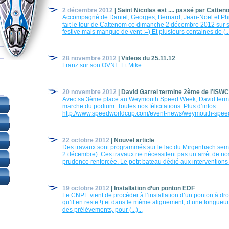
2 décembre 2012
| Saint Nicolas est .... passé par Catte
Accompagné de Daniel, Georges, Bernard, Jean-Noël et Phil
fait le tour de Cattenom ce dimanche 2 décembre 2012 sur 
festive mais manque de vent :=) Et plusieurs centaines de (...)
28 novembre 2012
| Videos du 25.11.12
Franz sur son OVNI : Et Mike ......
20 novembre 2012
| David Garrel termine 2ème de l’ISW
Avec sa 3ème place au Weymouth Speed Week, David termi
marche du podium. Toutes nos félicitations. Plus d’infos :
http://www.speedworldcup.com/event-news/weymouth-speed
22 octobre 2012
| Nouvel article
Des travaux sont programmés sur le lac du Mirgenbach sem
2 décembre). Ces travaux ne nécessitent pas un arrêt de nos 
prudence renforcée. Le petit bateau dédié aux interventions se
19 octobre 2012
| Installation d’un ponton EDF
Le CNPE vient de procéder à l’installation d’un ponton à dro
qu’il en reste !) et dans le même alignement, d’une longueur 
des prélèvements, pour (...)...