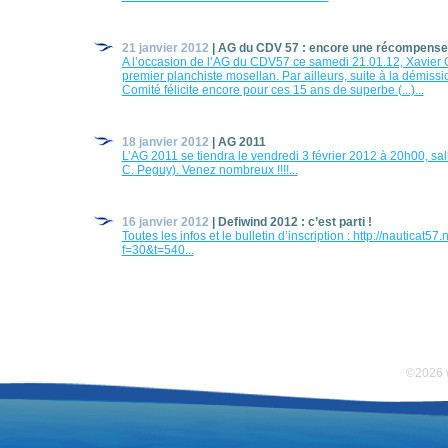
21 janvier 2012
| AG du CDV 57 : encore une récompense
A l’occasion de l’AG du CDV57 ce samedi 21.01.12, Xavier
premier planchiste mosellan. Par ailleurs, suite à la démis
Comité félicite encore pour ces 15 ans de superbe (...)...
18 janvier 2012
| AG 2011
L’AG 2011 se tiendra le vendredi 3 février 2012 à 20h00, sa
C. Peguy). Venez nombreux !!!!...
16 janvier 2012
| Defiwind 2012 : c’est parti !
Toutes les infos et le bulletin d’inscription : http://nauticat
f=30&t=540...
©2026 