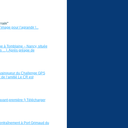
rrain"
image pour l’agrandir !...
ne à Tomblaine – Nancy, située
s ....). Après gréage de
 vainqueur du Challenge GPS
 de l’amitié Le CR est
avant-première !) Télécharger
’entraînement à Port Grimaud du