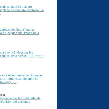
les du samedi 13 octobre
i plané de manière contrôlée. Le
.
r
auréats des Sports" par la
in : (cliquez sur l’image pour
eur à foil ! Ci-dessous les
attenom, avec Xavier (FRA 157) au
er à cette journée exceptionnelle
ulaire Lorraine Champagne le
Olgy (...)...
r !!
mporté ce w.e. le "Raid Ostende
m/article-raid-oostende-