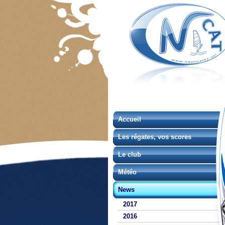
Accueil
Les régates, vos scores
Le club
Météo
News
2017
2016