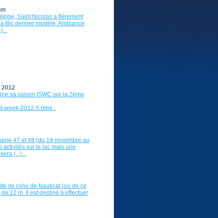
nom
ippe, Saint Nicolas a fièrement
sa Bic dernier modèle. Ambiance
...
C 2012
ne sa saison ISWC sur la 2ème
-week-2012-5.html...
aine 47 et 48 (du 19 novembre au
activités sur le lac mais une
ra (...)...
ite de celui de Nauticat (ou de ce
de 12 m. Il est destiné à effectuer