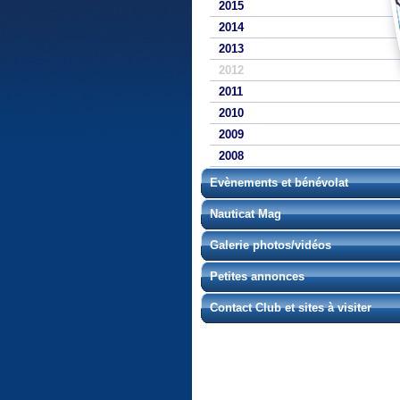
2015
2014
2013
2012
2011
2010
2009
2008
Evènements et bénévolat
Nauticat Mag
Galerie photos/vidéos
Petites annonces
Contact Club et sites à visiter