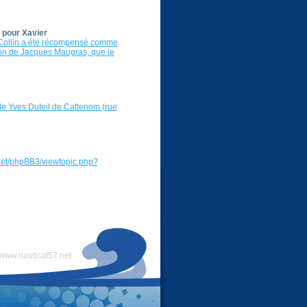
 pour Xavier
 Collin a été récompensé comme
sion de Jacques Maugras, que le
lle Yves Duteil de Cattenom (rue
57.net/phpBB3/viewtopic.php?
www.nauticat57.net