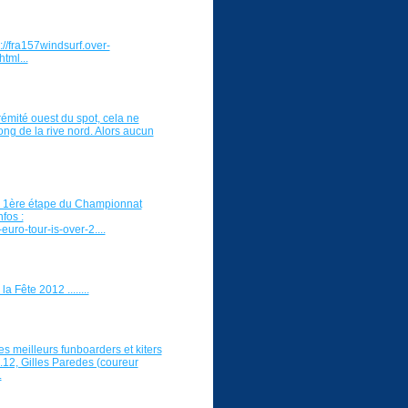
://fra157windsurf.over-
tml...
rémité ouest du spot, cela ne
ong de la rive nord. Alors aucun
la 1ère étape du Championnat
fos :
ro-tour-is-over-2....
a Fête 2012 ........
s meilleurs funboarders et kiters
.12, Gilles Paredes (coureur
.