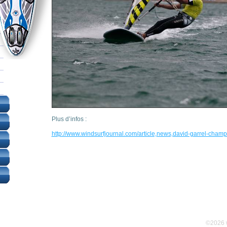
Plus d’infos :
http://www.windsurfjournal.com/article,news,david-garrel-cham
©2026 