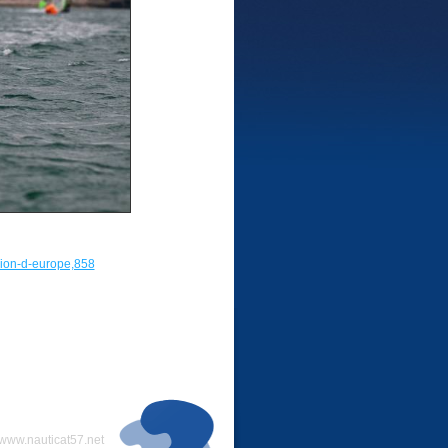
pion-d-europe,858
www.nauticat57.net