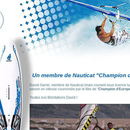
Un membre de Nauticat "Champion d
David Garrel, membre de Nauticat (mais courant sous licence l
saison en vitesse couronnée par le titre de "
Champion d’Europe
Toutes nos félicitations David !