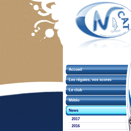
Accueil
Les régates, vos scores
Le club
Météo
News
2017
2016